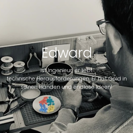
Edward
ist Ingenieur, er liebt
technische Herausforderungen. Er hat Gold in
seinen Händen und endlose
Ideen!