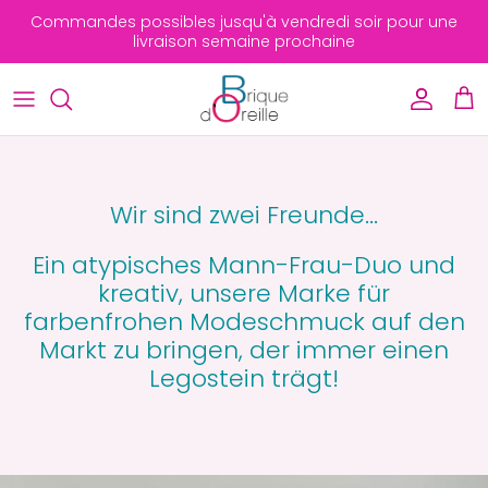
Direkt
Commandes possibles jusqu'à vendredi soir pour une
zum
livraison semaine prochaine
Inhalt
Nouveautés
Geschenkideen für Frauen und Mädchen
Les Bracelets bestsellers
Geschenkideen für Männer und Jungen
Alle Ohrringe
Geschenkideen für unter 20 €
Wir sind zwei Freunde...
Colliers, Pin's, Bagues
Religiöse Geschenke
Ein atypisches Mann-Frau-Duo und
kreativ, unsere Marke für
Art de la table
farbenfrohen Modeschmuck auf den
Markt zu bringen, der immer einen
Für Männer
Legostein trägt!