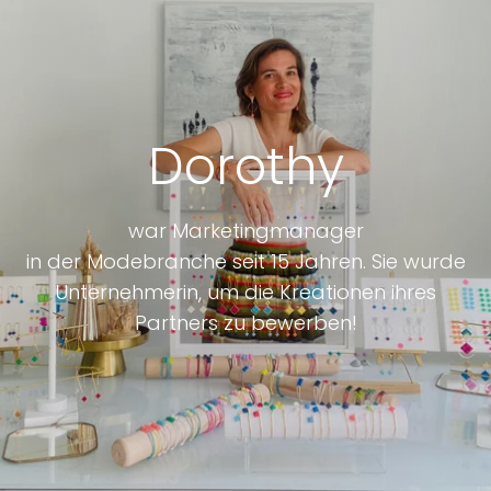
Dorothy
war Marketingmanager
in der Modebranche seit 15 Jahren. Sie wurde
Unternehmerin, um die Kreationen ihres
Partners zu
bewerben!