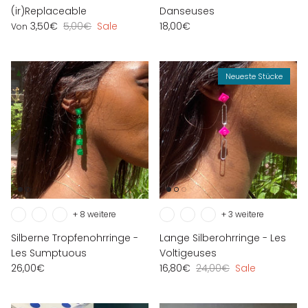
(ir)Replaceable
Danseuses
3,50€
5,00€
Sale
18,00€
Von
Neueste Stücke
+ 8 weitere
+ 3 weitere
Silberne Tropfenohrringe -
Lange Silberohrringe - Les
Les Sumptuous
Voltigeuses
26,00€
16,80€
24,00€
Sale