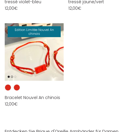
tressé violet-bleu
tressé jaune/vert
12,00€
12,00€
Edition Limitée Nouvel An
chinois
Bracelet Nouvel An chinois
12,00€
Entdecken Sie Brique d'Oreille Armbänder für Damen,