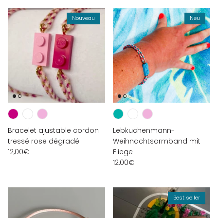
Nouveau
Neu
Bracelet ajustable cordon
Lebkuchenmann-
tressé rose dégradé
Weihnachtsarmband mit
12,00€
Fliege
12,00€
Best seller