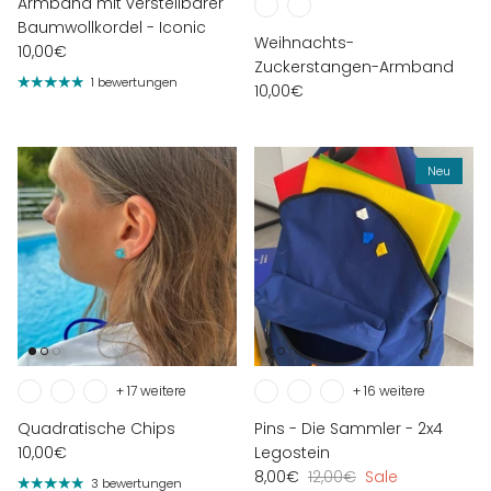
Armband mit verstellbarer
Baumwollkordel - Iconic
Weihnachts-
10,00€
Zuckerstangen-Armband
1 bewertungen
10,00€
Neu
+ 17 weitere
+ 16 weitere
Quadratische Chips
Pins - Die Sammler - 2x4
10,00€
Legostein
8,00€
12,00€
Sale
3 bewertungen