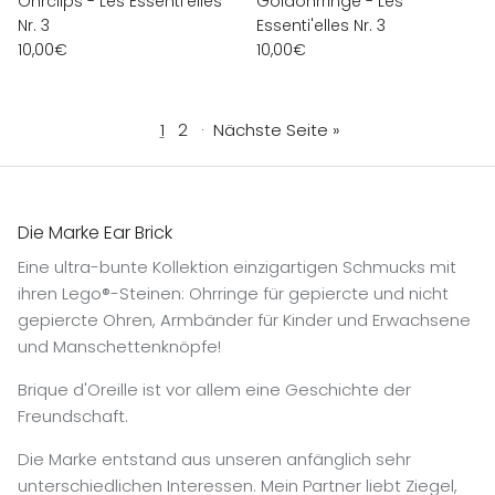
Ohrclips - Les Essenti'elles
Goldohrringe - Les
Nr. 3
Essenti'elles Nr. 3
10,00€
10,00€
1
2
·
Nächste Seite »
Die Marke Ear Brick
Eine ultra-bunte Kollektion einzigartigen Schmucks mit
ihren Lego®-Steinen: Ohrringe für gepiercte und nicht
gepiercte Ohren, Armbänder für Kinder und Erwachsene
und Manschettenknöpfe!
Brique d'Oreille ist vor allem eine Geschichte der
Freundschaft.
Die Marke entstand aus unseren anfänglich sehr
unterschiedlichen Interessen. Mein Partner liebt Ziegel,