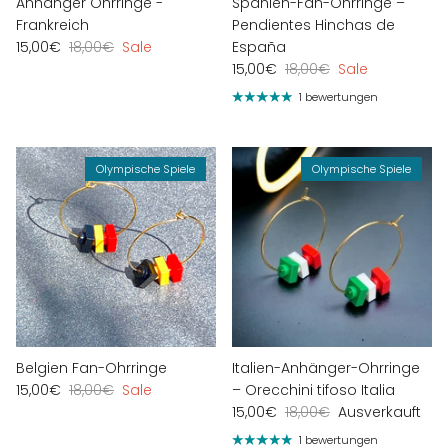
Anhänger Ohrringe -
Spanien-Fan-Ohrringe –
Frankreich
Pendientes Hinchas de
15,00€
18,00€
Sale
España
15,00€
18,00€
Sale
1 bewertungen
Olympische Spiele
Olympische Spiele
Belgien Fan-Ohrringe
Italien-Anhänger-Ohrringe
15,00€
18,00€
Sale
– Orecchini tifoso Italia
15,00€
18,00€
Ausverkauft
1 bewertungen