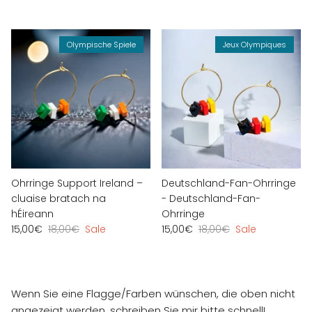
Olympische Spiele
Jeux Olympiques
Ohrringe Support Ireland –
Deutschland-Fan-Ohrringe
cluaise bratach na
- Deutschland-Fan-
hÉireann
Ohrringe
15,00€
18,00€
Sale
15,00€
18,00€
Sale
Wenn Sie eine Flagge/Farben wünschen, die oben nicht
angezeigt werden, schreiben Sie mir bitte schnell!