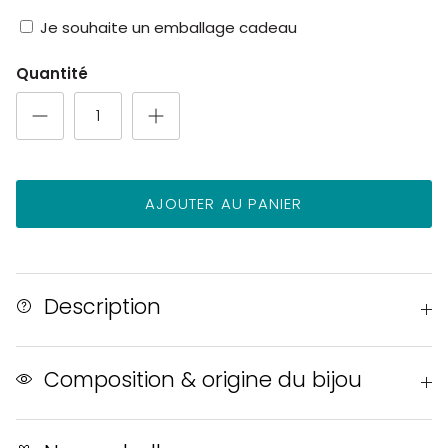
cerisier
Je souhaite un emballage cadeau
Quantité
AJOUTER AU PANIER
Description
Composition & origine du bijou