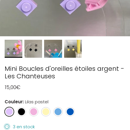
Mini Boucles d'oreilles étoiles argent -
Les Chanteuses
15,00€
Couleur
Lilas pastel
Lilas
Noir
Rose
Jaune
Bleu
Bleu
pastel
ébène
fleur
pastel
lavande
roi
de
3 en stock