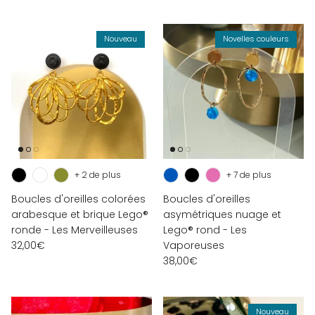
Nouveau
Novelles couleurs
+ 2 de plus
+ 7 de plus
Boucles d'oreilles colorées
Boucles d'oreilles
arabesque et brique Lego®
asymétriques nuage et
ronde - Les Merveilleuses
Lego® rond - Les
32,00€
Vaporeuses
38,00€
Nouveau