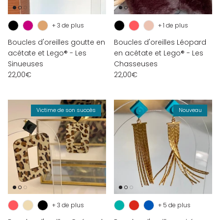
+ 3 de plus
+ 1 de plus
Boucles d'oreilles goutte en
Boucles d'oreilles Léopard
acétate et Lego® - Les
en acétate et Lego® - Les
Sinueuses
Chasseuses
22,00€
22,00€
Victime de son succès
Nouveau
+ 3 de plus
+ 5 de plus