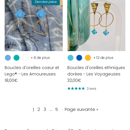
Dernière pièce
+ 6 de plus
+ 12 de plus
Boucles d'oreilles coeur et
Boucles d'oreilles ethniques
Lego® - Les Amoureuses
dorées - Les Voyageuses
18,00€
32,00€
2 avis
1
2
3
…
5
·
Page suivante »