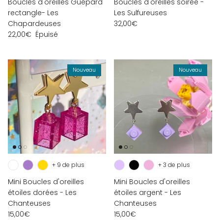
Boucles d'oreilles Guépard
Boucles d'oreilles soirée -
rectangle- Les
Les Sulfureuses
Chapardeuses
32,00€
22,00€
Épuisé
Nouveau
Nouveau
+ 9 de plus
+ 3 de plus
Mini Boucles d'oreilles
Mini Boucles d'oreilles
étoiles dorées - Les
étoiles argent - Les
Chanteuses
Chanteuses
15,00€
15,00€