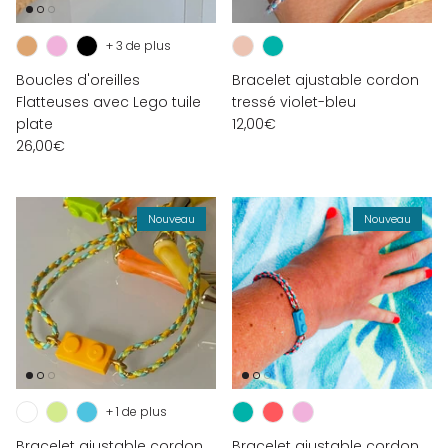
+ 3 de plus
Boucles d'oreilles
Bracelet ajustable cordon
Flatteuses avec Lego tuile
tressé violet-bleu
plate
12,00€
26,00€
Nouveau
Nouveau
+ 1 de plus
Bracelet ajustable cordon
Bracelet ajustable cordon