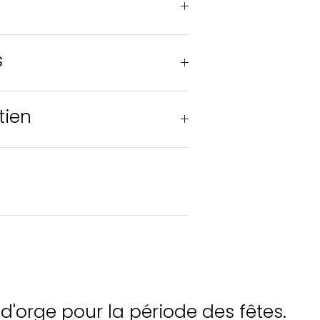
s
tien
'orge pour la période des fêtes.