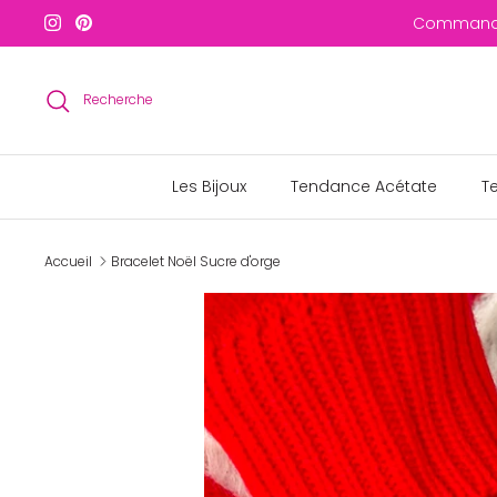
Passer
Commandes
au
contenu
Recherche
Les Bijoux
Tendance Acétate
T
Accueil
Bracelet Noël Sucre d'orge