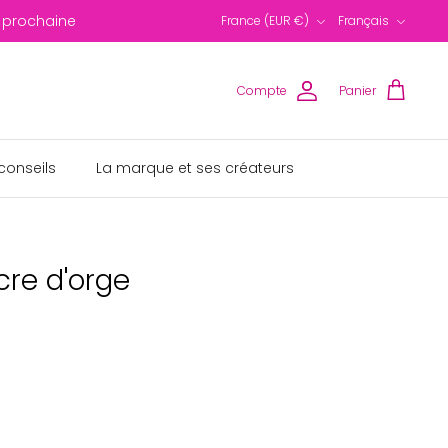
Devise
Langue
 prochaine
France (EUR €)
Français
Compte
Panier
conseils
La marque et ses créateurs
cre d'orge