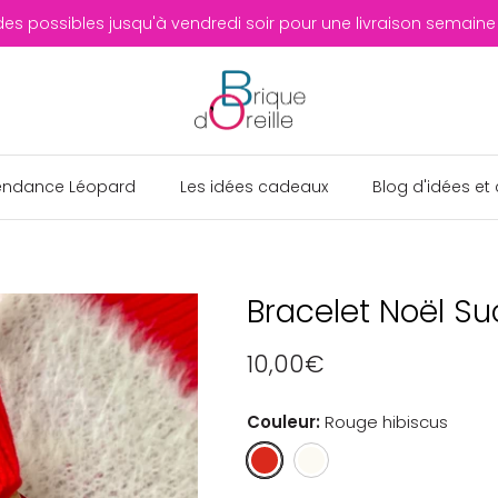
 possibles jusqu'à vendredi soir pour une livraison semaine
endance Léopard
Les idées cadeaux
Blog d'idées et 
Bracelet Noël Su
10,00€
Couleur
Rouge hibiscus
Rouge
Blanc
hibiscus
ivoire