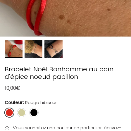
Bracelet Noël Bonhomme au pain
d'épice noeud papillon
10,00€
Couleur
Rouge hibiscus
Rouge
Vert
Noir
hibiscus
kaki
ébène
gold
Vous souhaitez une couleur en particulier, écrivez-