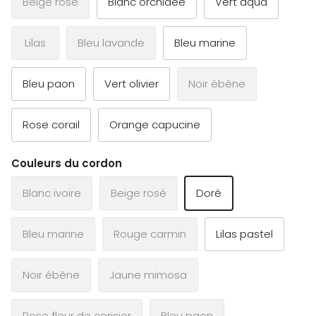
Beige rosé
Blanc orchidée
Vert aqua
Lilas
Bleu lavande
Bleu marine
Bleu paon
Vert olivier
Noir ébène
Rose corail
Orange capucine
Couleurs du cordon
Blanc ivoire
Beige rosé
Doré
Bleu marine
Rouge carmin
Lilas pastel
Noir ébène
Jaune mimosa
Rose fleur de cerisier
Bleu paon