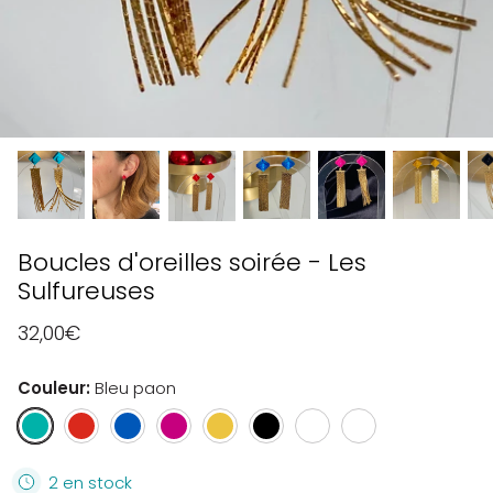
Boucles d'oreilles soirée - Les
Sulfureuses
32,00€
Couleur
Bleu paon
Bleu
Rouge
Bleu
Rose
Doré
Noir
Blanc
Vert
paon
transparent
foncé
pivoine
ébène
transparent
transparent
transparent
2 en stock