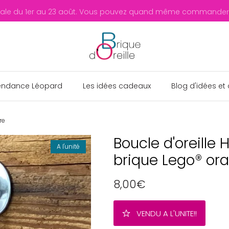
vale du 1er au 23 août. Vous pouvez quand même commander v
endance Léopard
Les idées cadeaux
Blog d'idées et 
re
Boucle d'oreille
A l'unité
brique Lego® ora
8,00€
VENDU A L'UNITE!!