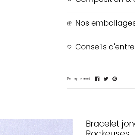
Nos emballage
Conseils d'entre
Partager
Tweeter
Épingler
Partager ceci:
Bracelet jon
Rockeuses