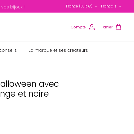
Devise
Langue
os bijoux !
France (EUR €)
Français
Compte
Panier
conseils
La marque et ses créateurs
 Halloween avec
nge et noire