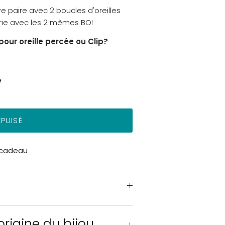
 paire avec 2 boucles d'oreilles
étrie avec les 2 mêmes BO!
our oreille percée ou Clip?
e
ÉPUISÉ
 cadeau
rigine du bijou