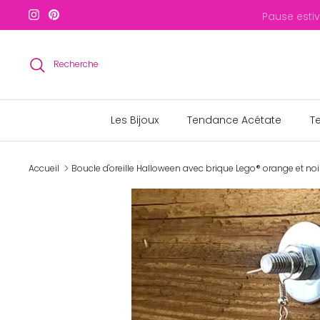
Passer
Pause esti
au
contenu
Recherche
Les Bijoux
Tendance Acétate
T
Accueil
Boucle d'oreille Halloween avec brique Lego® orange et noi