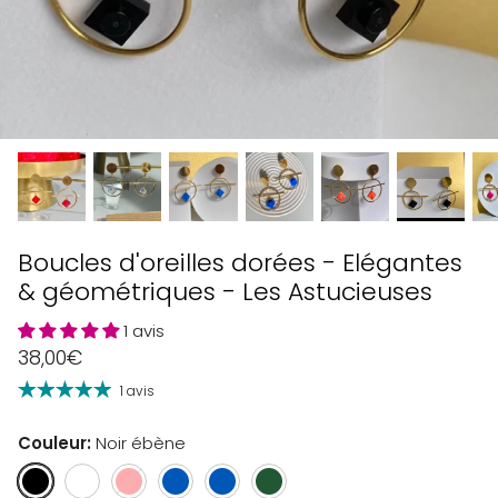
Boucles d'oreilles dorées - Elégantes
& géométriques - Les Astucieuses
1 avis
38,00€
1 avis
Couleur
Noir ébène
Noir
Blanc
Rose
Bleu
Bleu
Vert