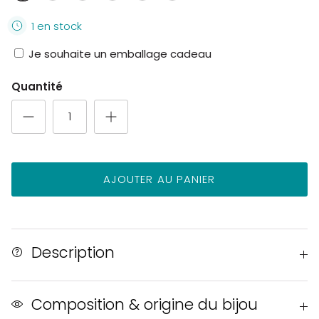
ébène
transparent
corail
foncé
roi
pin
transparent
1 en stock
Je souhaite un emballage cadeau
Quantité
AJOUTER AU PANIER
Description
Composition & origine du bijou