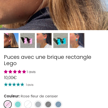
Puces avec une brique rectangle
Lego
1 avis
10,00€
1 avis
Couleur
Rose fleur de cerisier
Rose
Bleu
Gris
Gris
Noir
Bleu