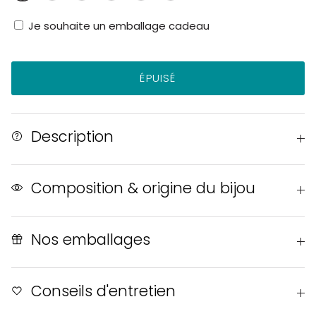
fleur
paon
clair
orage
ébène
marine
de
Je souhaite un emballage cadeau
cerisier
ÉPUISÉ
Description
Composition & origine du bijou
Nos emballages
Conseils d'entretien