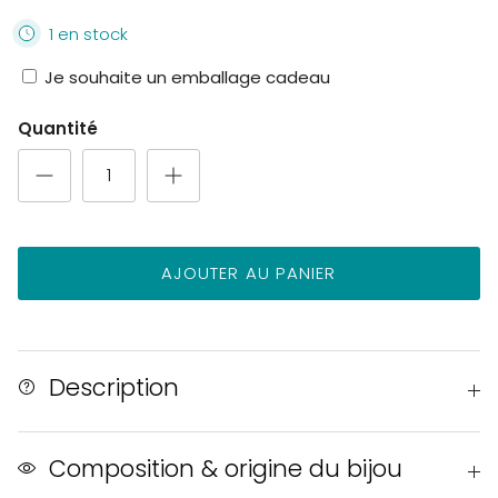
cerisier
1 en stock
Je souhaite un emballage cadeau
Quantité
AJOUTER AU PANIER
Description
Composition & origine du bijou