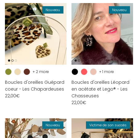
Nouveau
Nouveau
+ 2 more
+ 1 more
Boucles d'oreilles Guépard
Boucles d'oreilles Léopard
coeur - Les Chapardeuses
en acétate et Lego® - Les
22,00€
Chasseuses
22,00€
Nouveau
Victime de son succès