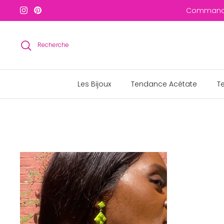
Passer
Commandes
au
contenu
Recherche
Les Bijoux
Tendance Acétate
T