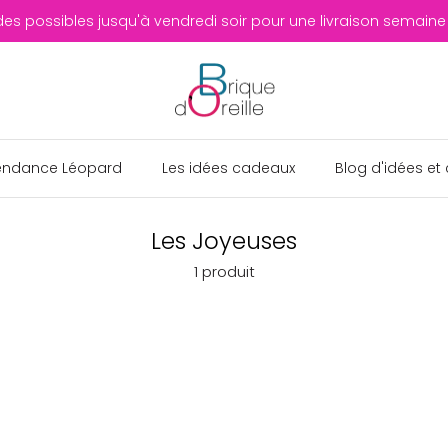
 possibles jusqu'à vendredi soir pour une livraison semaine
endance Léopard
Les idées cadeaux
Blog d'idées et 
Les Joyeuses
1 produit