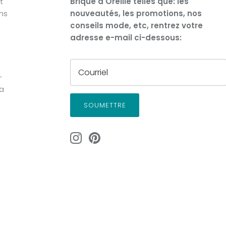
t
Brique d'Oreille telles que: les
ons
nouveautés, les promotions, nos
conseils mode, etc, rentrez votre
adresse e-mail ci-dessous:
-
la
SOUMETTRE