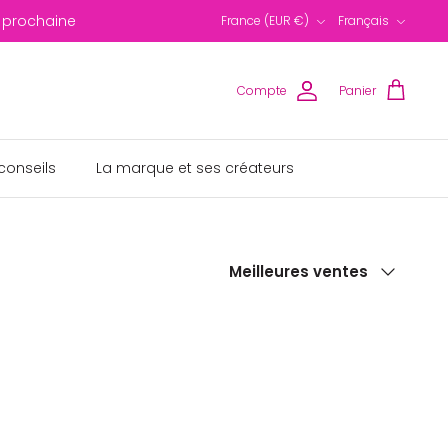
Devise
Langue
 prochaine
France (EUR €)
Français
Compte
Panier
conseils
La marque et ses créateurs
Trier
Meilleures ventes
par